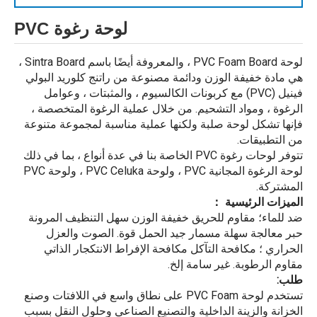
لوحة رغوة PVC
لوحة PVC Foam Board ، والمعروفة أيضًا باسم Sintra Board ،
هي مادة خفيفة الوزن ودائمة مصنوعة من راتنج كلوريد البولي
فينيل (PVC) مع كربونات الكالسيوم ، والمثبتات ، وعوامل
الرغوة ، ومواد التشحيم. من خلال عملية الرغوة المتخصصة ،
فإنها تشكل لوحة صلبة ولكنها عملية مناسبة لمجموعة متنوعة
من التطبيقات.
تتوفر لوحات رغوة PVC الخاصة بنا في عدة أنواع ، بما في ذلك
لوحة الرغوة المجانية PVC ، ولوحة PVC Celuka ، ولوحة PVC
المشتركة.
الميزات الرئيسية ：
ضد للماء؛ مقاوم للحريق خفيفة الوزن سهل التنظيف المرونة
حبر معالجة سهلة مسمار جيد الحمل قوة. الصوت والعزل
الحراري ؛ مكافحة التآكل مكافحة الإفراط الانتكجار الذاتي
مقاوم الرطوبة. غير سامة إلخ.
طلب:
تستخدم لوحة PVC Foam على نطاق واسع في اللافتات وصنع
الخزانة والزينة الداخلية والتصنيع الصناعي وحلول النقل بسبب