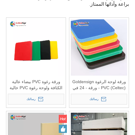
براعة وأدائها الممتاز.
ورقة لوحة الرغوة Goldensign
ورقة رغوة PVC بيضاء عالية
PVC (Celtec) - ورقة - 24 في
الكثافة ولوحة رغوة PVC خالية
× 48 في × 8 مم
من الرصاص الملونة
رسالتك
رسالتك