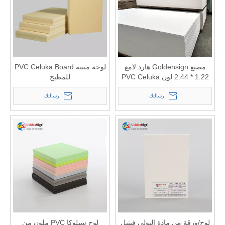
مصنع Goldensign هارد لامع
لوحة متينة PVC Celuka Board
1.22 * 2.44 لون PVC Celuka
للمطبخ
Board لوح رغوة PVC
رسالتك
رسالتك
لوح/ورقة من مادة البولي فينيل
لوح سيلوكا PVC ملون من