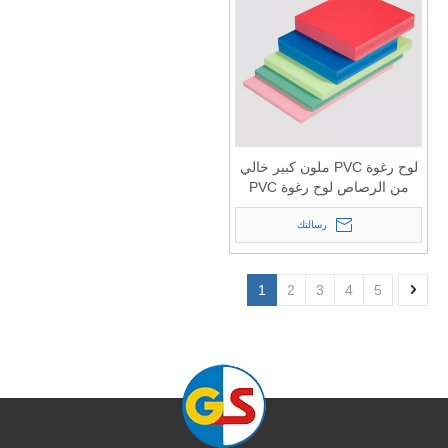
لوح رغوة PVC ملون كبير خالي
من الرصاص لوح رغوة PVC
1220 * 2440 لوح PVC جامد
رسالتك
1
2
3
4
5