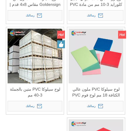
كلورايد 3-10 مم من مادة PVC
Goldensign مقاس 4x8 قدم |
الرغوية
الشركة المصنعة لألواح الرغوة
رسالتك
رسالتك
البلاستيكية بالجملة
لوح سيلوكا PVC ملون عالي
لوح سيلوكا PVC متين بالجملة
الكثافة 18 مم لوح فوم PVC
3-40 مم
رسالتك
رسالتك