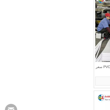
لوح الرغوة PVC المجاني لوح الرغوة PVC سعر
info@goldensign.net