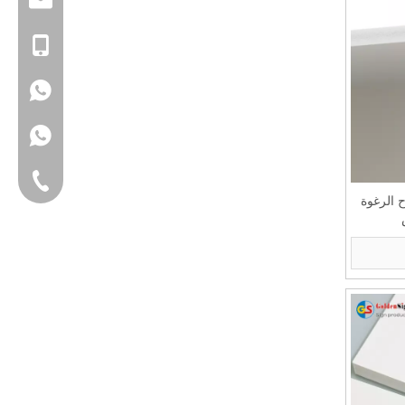
+86 15221358016
+86 15221358016
هاتف أرضي
فائح ألواح الرغوة