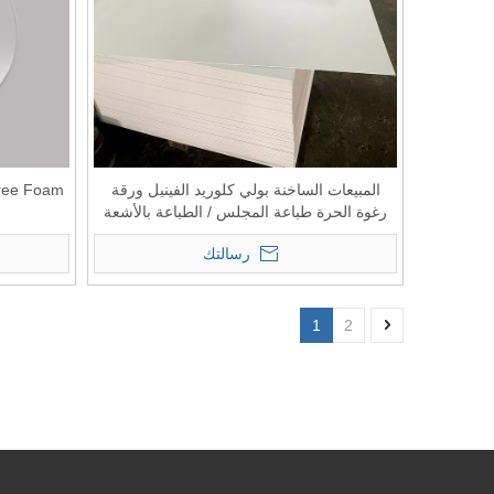
المبيعات الساخنة بولي كلوريد الفينيل ورقة
رغوة الحرة طباعة المجلس / الطباعة بالأشعة
فوق البنفسجية ورقة سينترا PVC / طباعة
رسالتك
المجلس البلاستيكي
1
2