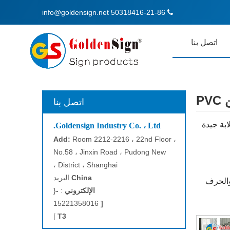
info@goldensign.net
50318416-21-86

اتصل بنا
P
اتصل بنا
و صلابة جيدة
Goldensign Industry Co. ، Ltd.
Add:
Room 2212-2216 ، 22nd Floor ،
No.58 ، Jinxin Road ، Pudong New
District ، Shanghai ،
China
البريد
والحرف
الإلكتروني
:
-
{
15221358016
[
]
T3