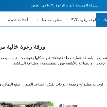
الشركة المصنعة لألواح الرغوة PVC في الصين
يك
لوحة رغوة PVC
معلومات عنا
أحداث جديدة
ورقة رغوة خالية من VC
PVC Free F عبارة عن ورقة رغوة PVC ، يتم تصنيعها بواسطة عملية خط ثلاثية ثلاثية وتشكلها رغوة مجانية. إنه ذ
لان ، والطباعة بالأشعة فوق البنفسجية ، وطباعة الشاشة.
 لوحات مطبوعة رقمية ، لوحات نقش ، تصاعد الصور ، صنع النماذج 